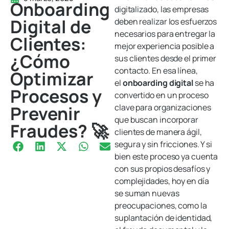
Onboarding
digitalizado, las empresas
Digital de
deben realizar los esfuerzos
necesarios para entregar la
Clientes:
mejor experiencia posible a
¿Cómo
sus clientes desde el primer
contacto. En esa línea,
Optimizar
el
onboarding digital
se ha
Procesos y
convertido en un proceso
Prevenir
clave para organizaciones
que buscan incorporar
Fraudes? 🚀
clientes de manera ágil,
segura y sin fricciones. Y si
bien este proceso ya cuenta
con sus propios desafíos y
complejidades, hoy en día
se suman nuevas
preocupaciones, como la
suplantación de identidad,