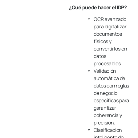
¿Qué puede hacer el IDP?
OCR avanzado
para digitalizar
documentos
físicos y
convertirlos en
datos
procesables.
Validación
automática de
datos con reglas
de negocio
específicas para
garantizar
coherencia y
precisión.
Clasificación
inteligente de