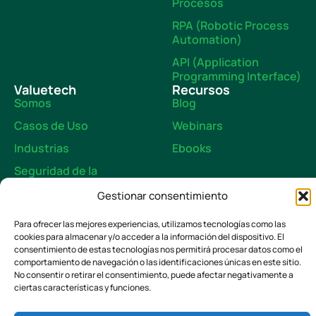
Procesos
RPA (Robotic Process
Automation)
API (Application
Programming Interface)
Valuetech
Recursos
Somos
Blog
Casos de Uso
Webinars
Industrias
Ebooks
Seguridad de la
Información
Gestionar consentimiento
Contacto
Para ofrecer las mejores experiencias, utilizamos tecnologías como las
cookies para almacenar y/o acceder a la información del dispositivo. El
consentimiento de estas tecnologías nos permitirá procesar datos como el
comportamiento de navegación o las identificaciones únicas en este sitio.
Diseñado y Desarrollado
No consentir o retirar el consentimiento, puede afectar negativamente a
ciertas características y funciones.
por Media Dream