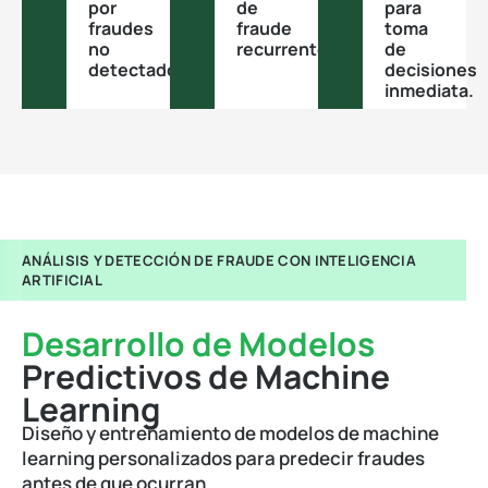
por
de
para
fraudes
fraude
toma
no
recurrentes.
de
detectados.
decisiones
inmediata.
ANÁLISIS Y DETECCIÓN DE FRAUDE CON INTELIGENCIA
ARTIFICIAL
Desarrollo de Modelos
Predictivos de Machine
Learning
Diseño y entrenamiento de modelos de machine
learning personalizados para predecir fraudes
antes de que ocurran.