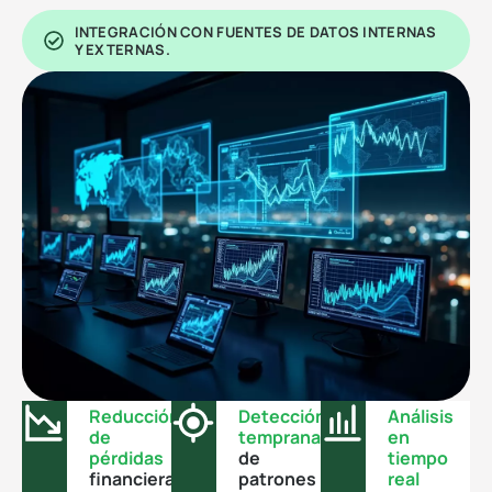
INTEGRACIÓN CON FUENTES DE DATOS INTERNAS
Y EXTERNAS.
Reducción
Detección
Análisis
de
temprana
en
pérdidas
de
tiempo
financieras
patrones
real