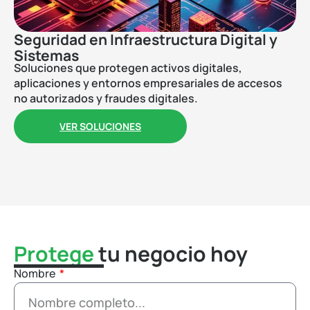
Seguridad en Infraestructura Digital y
M
Sistemas
C
Soluciones que protegen activos digitales,
So
aplicaciones y entornos empresariales de accesos
id
no autorizados y fraudes digitales.
ti
VER SOLUCIONES
Protege
tu negocio hoy
Nombre