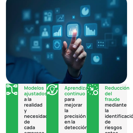
Modelos
Aprendizaje
Reducción
ajustados
continuo
del
a la
para
fraude
realidad
mejorar
mediante
y
la
la
necesidades
precisión
identificaci
de
en la
de
cada
detección.
riesgos
empresa.
antes