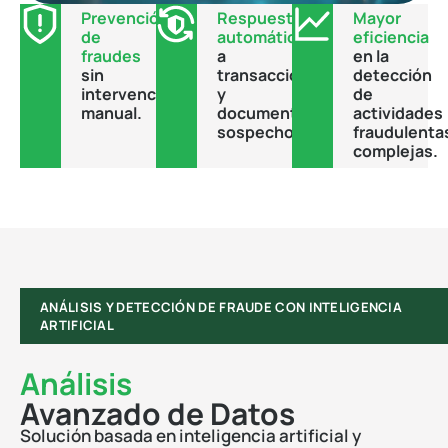
Prevención
Respuesta
Mayor
de
automática
eficiencia
fraudes
a
en la
sin
transacciones
detección
intervención
y
de
manual.
documentos
actividades
sospechosos.
fraudulenta
complejas.
ANÁLISIS Y DETECCIÓN DE FRAUDE CON INTELIGENCIA
ARTIFICIAL
Análisis
Avanzado de Datos
Solución basada en inteligencia artificial y