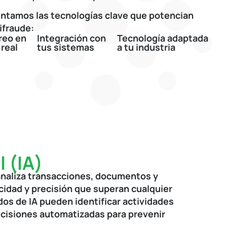
entamos las tecnologías clave que potencian
ifraude:
reo en
Integración con
Tecnología adaptada
real
tus sistemas
a tu industria
l (IA)
 analiza transacciones, documentos y
idad y precisión que superan cualquier
os de IA pueden identificar actividades
ecisiones automatizadas para prevenir