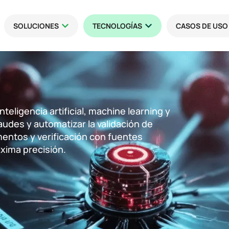
SOLUCIONES
TECNOLOGÍAS
CASOS DE USO
nteligencia artificial, machine learning y
udes y automatizar la validación de
entos y verificación con fuentes
xima precisión.